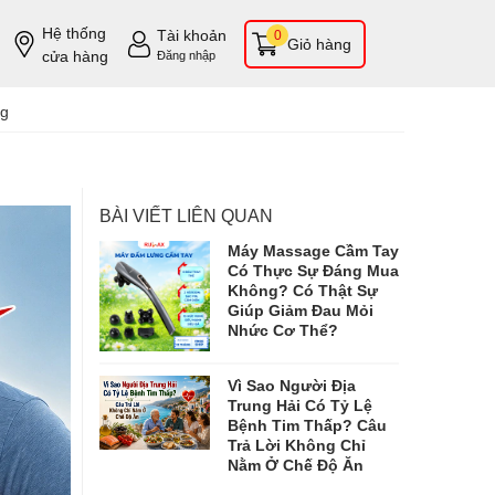
Hệ thống
Tài khoản
0
Giỏ hàng
cửa hàng
Đăng nhập
ng
BÀI VIẾT LIÊN QUAN
Máy Massage Cầm Tay
Có Thực Sự Đáng Mua
Không? Có Thật Sự
Giúp Giảm Đau Mỏi
Nhức Cơ Thể?
Vì Sao Người Địa
Trung Hải Có Tỷ Lệ
Bệnh Tim Thấp? Câu
Trả Lời Không Chỉ
Nằm Ở Chế Độ Ăn