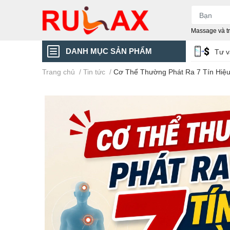
Massage và trị
DANH MỤC SẢN PHẨM
Tư 
Trang chủ
/
Tin tức
/
Cơ Thể Thường Phát Ra 7 Tín Hiệu