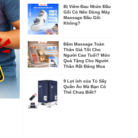
Bị Viêm Đau Nhức Đầu
Gối Có Nên Dùng Máy
Massage Đầu Gối
Không?
Đệm Massage Toàn
Thân Giá Tốt Cho
Người Cao Tuổi? Món
Quà Tặng Cho Người
Thân Rất Đáng Mua
9 Lợi ích của Tủ Sấy
Quần Áo Mà Bạn Có
Thể Chưa Biết?