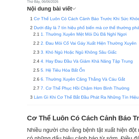
Thứ Bảy, 06/06/2026
Nội dung bài viết
Cơ Thể Luôn Có Cách Cảnh Báo Trước Khi Sức Khỏ
Dưới đây là 7 tín hiệu phổ biến mà cơ thể thường phá
1. Thường Xuyên Mệt Mỏi Dù Đã Nghỉ Ngơi
2. Đau Mỏi Cổ Vai Gáy Xuất Hiện Thường Xuyên
3. Khó Ngủ Hoặc Ngủ Không Sâu Giấc
4. Hay Đau Đầu Và Giảm Khả Năng Tập Trung
5. Hệ Tiêu Hóa Bất Ổn
6. Thường Xuyên Căng Thẳng Và Cáu Gắt
7. Cơ Thể Phục Hồi Chậm Hơn Bình Thường
Làm Gì Khi Cơ Thể Bắt Đầu Phát Ra Những Tín Hiệ
Cơ Thể Luôn Có Cách Cảnh Báo T
Nhiều người cho rằng bệnh tật xuất hiện đột 
có những dấu hiệu cảnh báo từ sớm. Điều đán