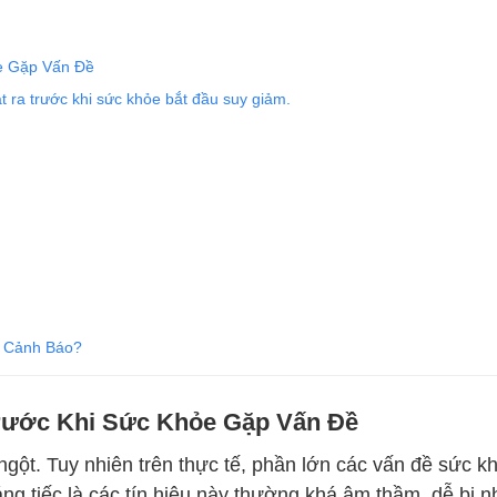
e Gặp Vấn Đề
t ra trước khi sức khỏe bắt đầu suy giảm.
u Cảnh Báo?
rước Khi Sức Khỏe Gặp Vấn Đề
ngột. Tuy nhiên trên thực tế, phần lớn các vấn đề sức k
g tiếc là các tín hiệu này thường khá âm thầm, dễ bị 