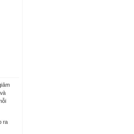
giảm
 và
mỗi
o ra