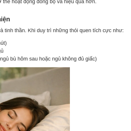
cơ thể hoạt động đồng bộ và hiệu quả hơn.
iện
 tinh thần. Khi duy trì những thói quen tích cực như:
út)
ngủ
i ngủ bù hôm sau hoặc ngủ không đủ giấc)