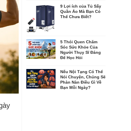
9 Lợi ích của Tủ Sấy
Quần Áo Mà Bạn Có
Thể Chưa Biết?
5 Thói Quen Chăm
Sóc Sức Khỏe Của
Người Thụy Sĩ Đáng
Để Học Hỏi
Nếu Nội Tạng Có Thể
Nói Chuyện, Chúng Sẽ
Phàn Nàn Điều Gì Về
Bạn Mỗi Ngày?
gày