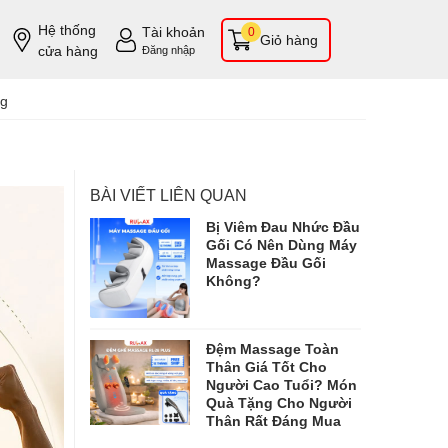
Hệ thống
Tài khoản
0
Giỏ hàng
cửa hàng
Đăng nhập
ng
BÀI VIẾT LIÊN QUAN
Bị Viêm Đau Nhức Đầu
Gối Có Nên Dùng Máy
Massage Đầu Gối
Không?
Đệm Massage Toàn
Thân Giá Tốt Cho
Người Cao Tuổi? Món
Quà Tặng Cho Người
Thân Rất Đáng Mua