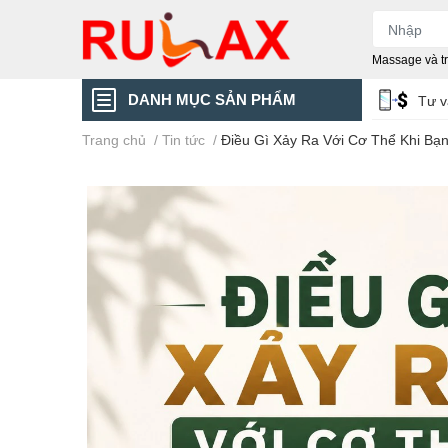
Massage và trị
DANH MỤC SẢN PHẨM
Tư 
Trang chủ
/
Tin tức
/
Điều Gì Xảy Ra Với Cơ Thể Khi Bạn