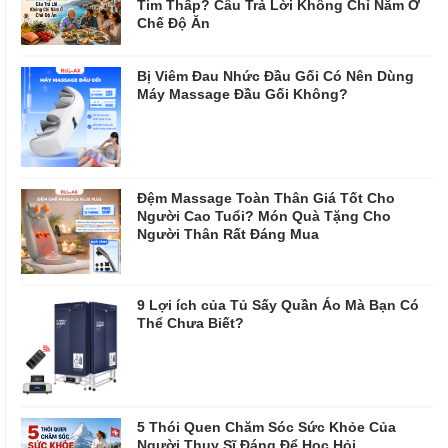
Tim Thấp? Câu Trả Lời Không Chỉ Nằm Ở
Chế Độ Ăn
Bị Viêm Đau Nhức Đầu Gối Có Nên Dùng
Máy Massage Đầu Gối Không?
Đệm Massage Toàn Thân Giá Tốt Cho
Người Cao Tuổi? Món Quà Tặng Cho
Người Thân Rất Đáng Mua
9 Lợi ích của Tủ Sấy Quần Áo Mà Bạn Có
Thể Chưa Biết?
5 Thói Quen Chăm Sóc Sức Khỏe Của
Người Thụy Sĩ Đáng Để Học Hỏi