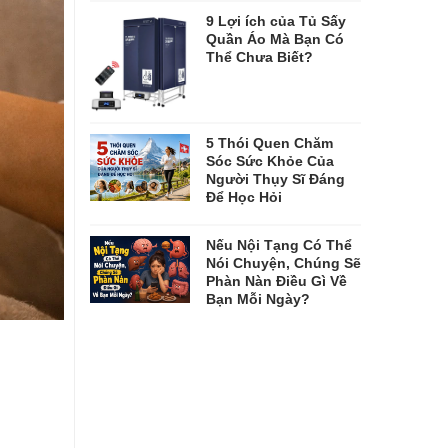
9 Lợi ích của Tủ Sấy
Quần Áo Mà Bạn Có
Thể Chưa Biết?
5 Thói Quen Chăm
Sóc Sức Khỏe Của
Người Thụy Sĩ Đáng
Để Học Hỏi
Nếu Nội Tạng Có Thể
Nói Chuyện, Chúng Sẽ
Phàn Nàn Điều Gì Về
Bạn Mỗi Ngày?