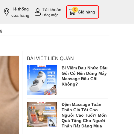
Hệ thống
Tài khoản
0
Giỏ hàng
cửa hàng
Đăng nhập
ng
BÀI VIẾT LIÊN QUAN
Bị Viêm Đau Nhức Đầu
Gối Có Nên Dùng Máy
Massage Đầu Gối
Không?
Đệm Massage Toàn
Thân Giá Tốt Cho
Người Cao Tuổi? Món
Quà Tặng Cho Người
Thân Rất Đáng Mua