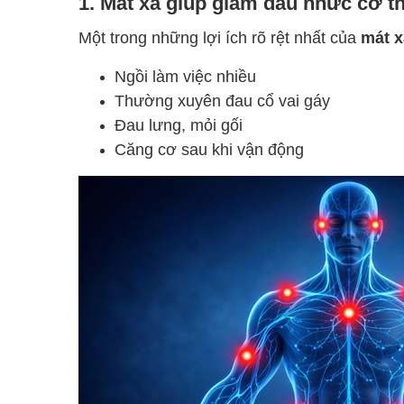
1. Mát xa giúp giảm đau nhức cơ t
Một trong những lợi ích rõ rệt nhất của
mát x
Ngồi làm việc nhiều
Thường xuyên đau cổ vai gáy
Đau lưng, mỏi gối
Căng cơ sau khi vận động