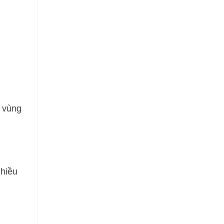
n vùng
nhiều