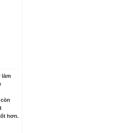
ờ làm
e
 còn
t
tốt hơn.